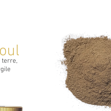
 1
NOTRE ENGAGEMENT
NOS PRODUITS
HISTOIRE
CON
oul
 terre,
rgile